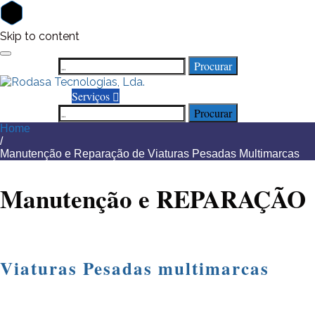
Skip to content
Procurar
Search for:
Home
Sobre nós
Serviços
Defesa e Segurança
Contentores
Contactos
Procurar
Search for:
Home
/
Manutenção e Reparação de Viaturas Pesadas Multimarcas
Manutenção e REPARAÇÃO
Viaturas Pesadas multimarcas