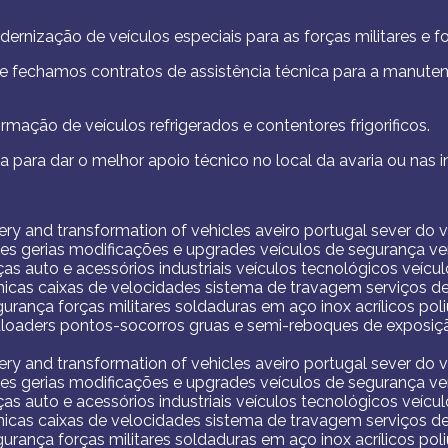
nização de veículos especiais para as forças militares e f
fechamos contratos de assistência técnica para a manutençã
ação de veículos refrigerados e contentores frigorificos.
a para dar o melhor apoio técnico no local da avaria ou nas i